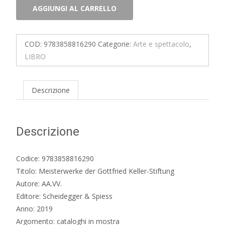
Meisterwerke
AGGIUNGI AL CARRELLO
der
Gottfried
Keller-
COD:
9783858816290
Categorie:
Arte e spettacolo
,
Stiftung
LIBRO
quantità
Descrizione
Descrizione
Codice: 9783858816290
Titolo: Meisterwerke der Gottfried Keller-Stiftung
Autore: AA.VV.
Editore: Scheidegger & Spiess
Anno: 2019
Argomento: cataloghi in mostra