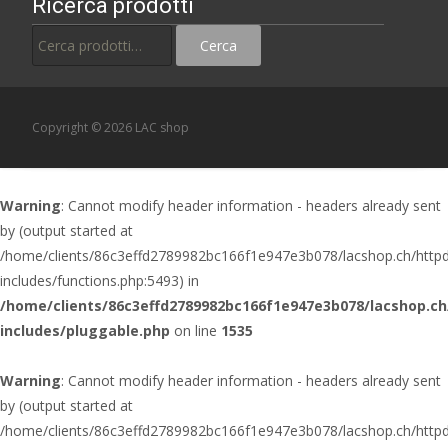
Ricerca prodotti
Cerca:
Cerca
Copyright © 2026 LAC shop
Warning
: Cannot modify header information - headers already sent
by (output started at
/home/clients/86c3effd2789982bc166f1e947e3b078/lacshop.ch/http
includes/functions.php:5493) in
/home/clients/86c3effd2789982bc166f1e947e3b078/lacshop.c
includes/pluggable.php
on line
1535
Warning
: Cannot modify header information - headers already sent
by (output started at
/home/clients/86c3effd2789982bc166f1e947e3b078/lacshop.ch/http