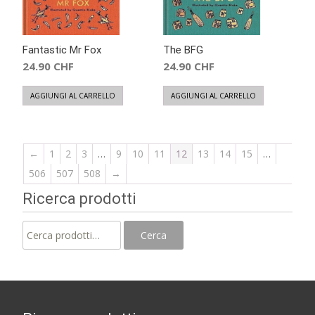
Fantastic Mr Fox
The BFG
24.90
CHF
24.90
CHF
AGGIUNGI AL CARRELLO
AGGIUNGI AL CARRELLO
←
1
2
3
…
9
10
11
12
13
14
15
…
506
507
508
→
Ricerca prodotti
Cerca:
Cerca