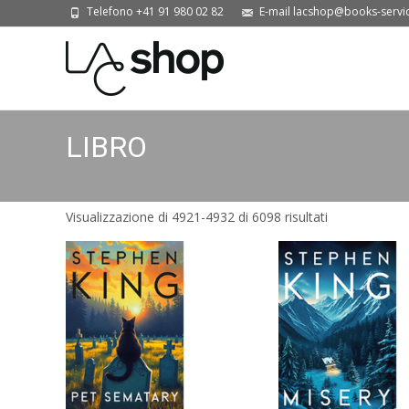
Telefono +41 91 980 02 82
E-mail lacshop@books-servi
LIBRO
Ordina
Visualizzazione di 4921-4932 di 6098 risultati
in
base
al
più
recente