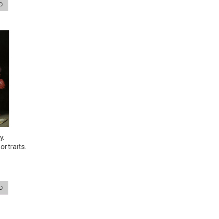
O
y.
ortraits.
O