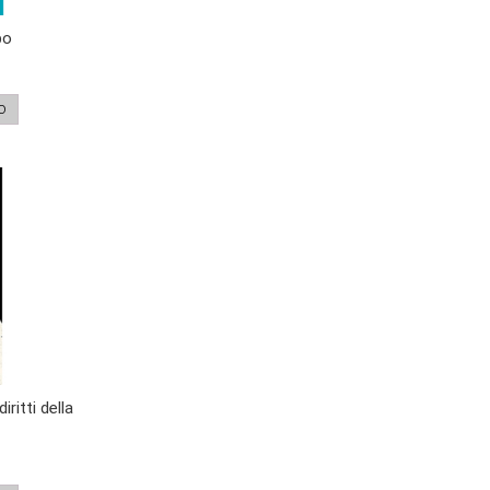
bo
O
iritti della