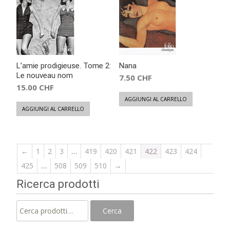
L’amie prodigieuse. Tome 2:
Nana
Le nouveau nom
7.50
CHF
15.00
CHF
AGGIUNGI AL CARRELLO
AGGIUNGI AL CARRELLO
←
1
2
3
…
419
420
421
422
423
424
425
…
508
509
510
→
Ricerca prodotti
Cerca:
Cerca