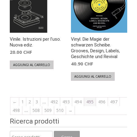
Vinile. Istruzioni per l’uso.
Vinyl. Die Magie der
Nuova ediz.
schwarzen Scheibe.
Grooves, Design, Labels,
20.00
CHF
Geschichte und Revival
40.90
CHF
AGGIUNGI AL CARRELLO
AGGIUNGI AL CARRELLO
←
1
2
3
…
492
493
494
495
496
497
498
…
508
509
510
→
Ricerca prodotti
Cerca: