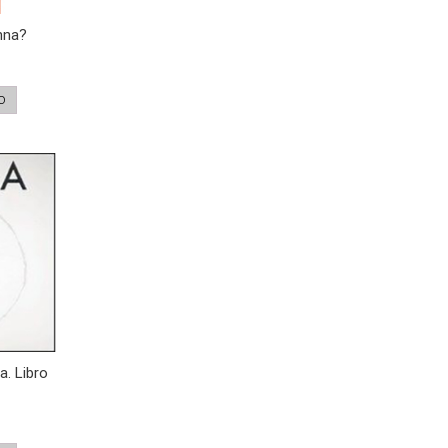
anna?
O
a. Libro