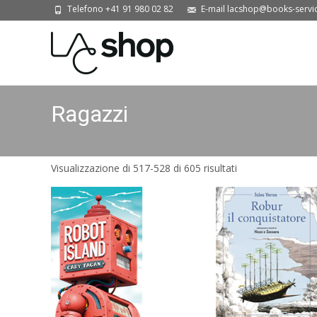
Telefono +41 91 980 02 82
E-mail lacshop@books-servi
Ragazzi
Visualizzazione di 517-528 di 605 risultati