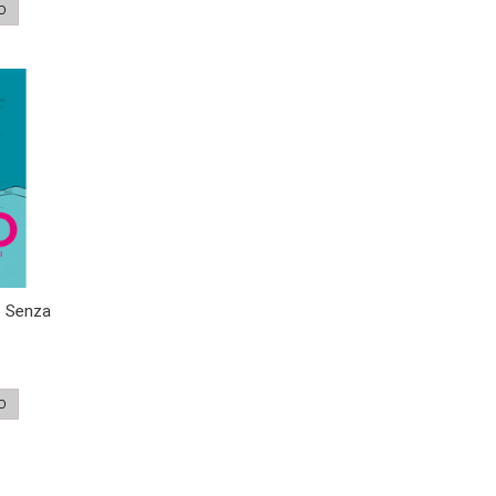
O
. Senza
O