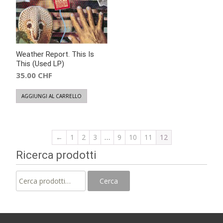
Weather Report. This Is
This (Used LP)
35.00
CHF
AGGIUNGI AL CARRELLO
←
1
2
3
…
9
10
11
12
Ricerca prodotti
Cerca:
Cerca