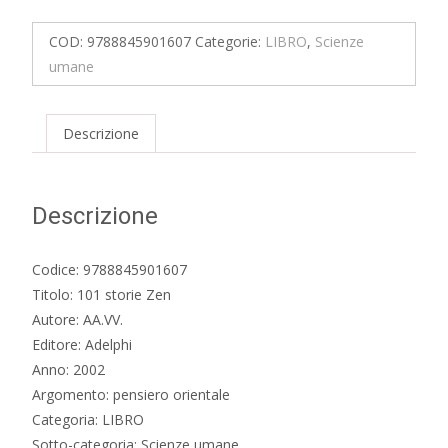
Zen
quantità
COD:
9788845901607
Categorie:
LIBRO
,
Scienze
umane
Descrizione
Descrizione
Codice: 9788845901607
Titolo: 101 storie Zen
Autore: AA.VV.
Editore: Adelphi
Anno: 2002
Argomento: pensiero orientale
Categoria: LIBRO
Sotto-categoria: Scienze umane