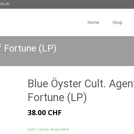
ces.ch
Skip
to
Home
Shop
content
f Fortune (LP)
Blue Öyster Cult. Agen
Fortune (LP)
38.00
CHF
Solo 1 pezzi disponibili