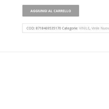
Blue
AGGIUNGI AL CARRELLO
Öyster
Cult.
Agents
COD:
8718469535170
Categorie:
VINILE
,
Vinile Nuo
Of
Fortune
(LP)
quantità