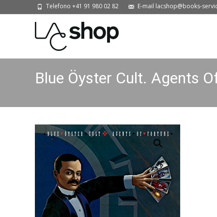
Telefono +41 91 980 02 82
E-mail lacshop@books-servi
Blue Öyster Cult. Agents O