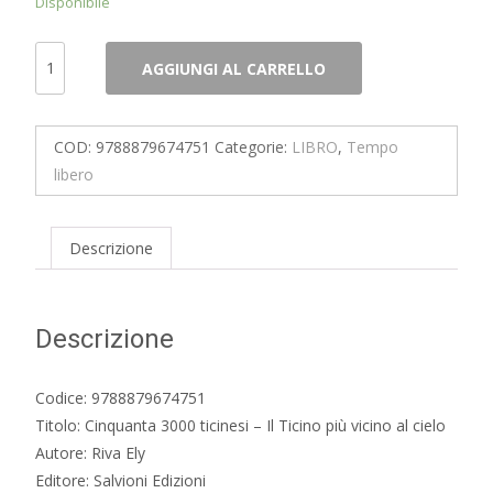
Disponibile
Cinquanta
AGGIUNGI AL CARRELLO
3000
ticinesi
–
COD:
9788879674751
Categorie:
LIBRO
,
Tempo
Il
libero
Ticino
più
vicino
Descrizione
al
cielo
quantità
Descrizione
Codice: 9788879674751
Titolo: Cinquanta 3000 ticinesi – Il Ticino più vicino al cielo
Autore: Riva Ely
Editore: Salvioni Edizioni