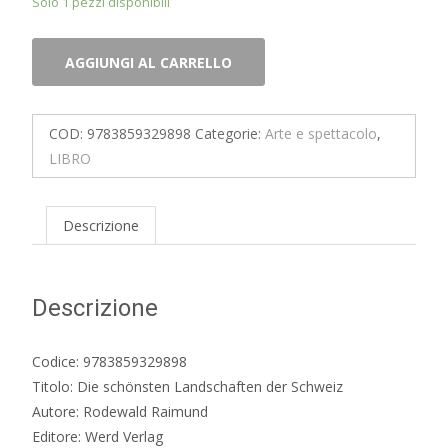
Solo 1 pezzi disponibili
Die
AGGIUNGI AL CARRELLO
schönsten
Landschaften
der
COD:
9783859329898
Categorie:
Arte e spettacolo
,
Schweiz
LIBRO
quantità
Descrizione
Descrizione
Codice: 9783859329898
Titolo: Die schönsten Landschaften der Schweiz
Autore: Rodewald Raimund
Editore: Werd Verlag