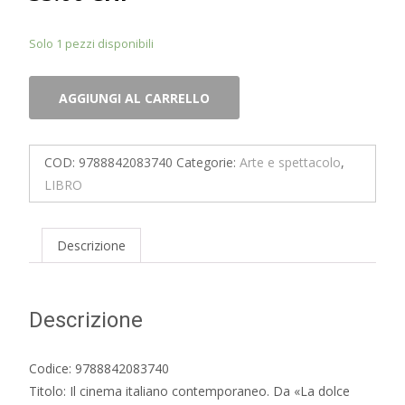
Solo 1 pezzi disponibili
Il
AGGIUNGI AL CARRELLO
cinema
italiano
contemporaneo.
COD:
9788842083740
Categorie:
Arte e spettacolo
,
Da
LIBRO
«La
dolce
vita»
Descrizione
a
«Centochiodi»
quantità
Descrizione
Codice: 9788842083740
Titolo: Il cinema italiano contemporaneo. Da «La dolce