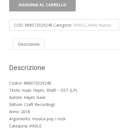
Isaac
AGGIUNGI AL CARRELLO
Hayes.
Shaft
-
COD:
888072029248
Categorie:
VINILE
,
Vinile Nuovo
OST
(LP)
quantità
Descrizione
Descrizione
Codice: 888072029248
Titolo: Isaac Hayes. Shaft – OST (LP)
Autore: Hayes Isaac
Editore: Craft Recordings
Anno: 2018
Argomento: musica pop / rock
Categoria: VINILE