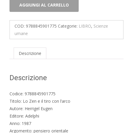
Lo
AGGIUNGI AL CARRELLO
Zen
e
il
COD:
9788845901775
Categorie:
LIBRO
,
Scienze
tiro
umane
con
l'arco
quantità
Descrizione
Descrizione
Codice: 9788845901775
Titolo: Lo Zen e il tiro con l’arco
Autore: Herrigel Eugen
Editore: Adelphi
Anno: 1987
Argomento: pensiero orientale