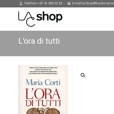
Telefono +41 91 980 02 82
E-mail lacshop@books-servi
L’ora di tutti