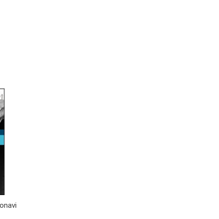
onavi
Una rivoluzione immaginaria. I
Icaro. Program
fatti ticinesi del 1839 e 1841