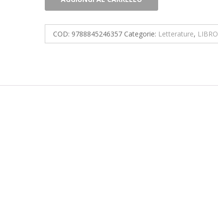
di
tutti
quantità
COD:
9788845246357
Categorie:
Letterature
,
LIBRO