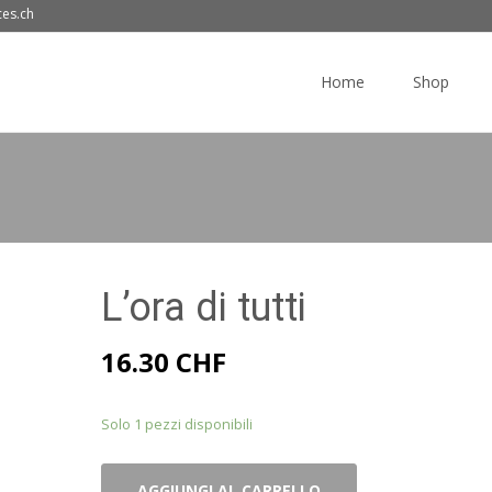
ces.ch
Skip
to
Home
Shop
content
L’ora di tutti
16.30
CHF
Solo 1 pezzi disponibili
L'ora
AGGIUNGI AL CARRELLO