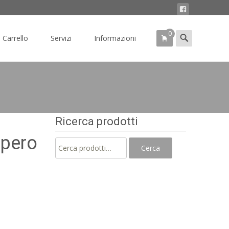
0
Search
Carrello
Servizi
Informazioni
for:
Ricerca prodotti
epero
Cerca:
Cerca