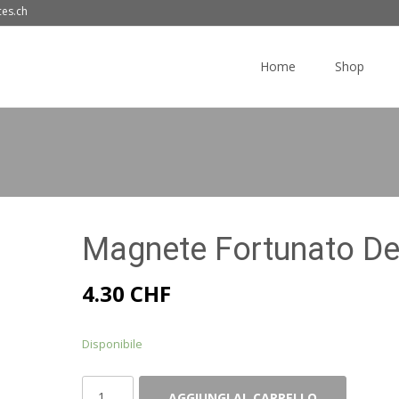
ces.ch
Skip
to
Home
Shop
content
Magnete Fortunato D
4.30
CHF
Disponibile
Magnete
AGGIUNGI AL CARRELLO