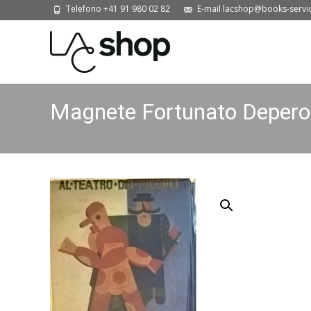
Telefono +41 91 980 02 82
E-mail lacshop@books-servi
Magnete Fortunato Depero