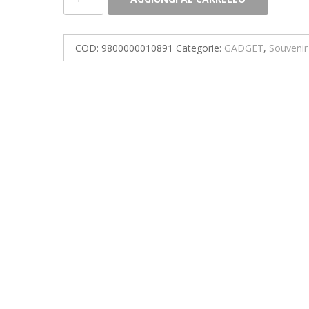
Fortunato
Depero
quantità
COD:
9800000010891
Categorie:
GADGET
,
Souvenir