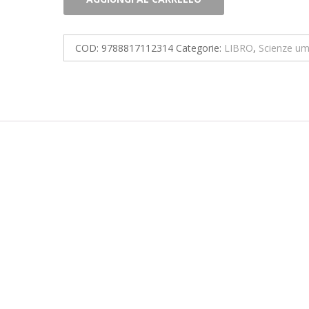
greci
quantità
COD:
9788817112314
Categorie:
LIBRO
,
Scienze u