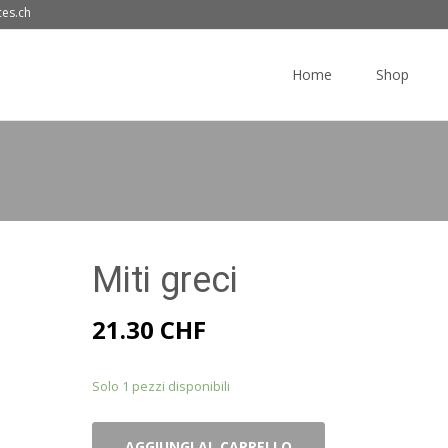
ces.ch
Skip
to
Home
Shop
content
Miti greci
21.30
CHF
Solo 1 pezzi disponibili
Miti
AGGIUNGI AL CARRELLO