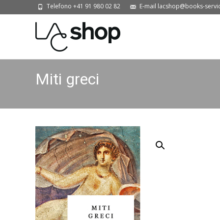
Telefono +41 91 980 02 82
E-mail lacshop@books-servi
Miti greci