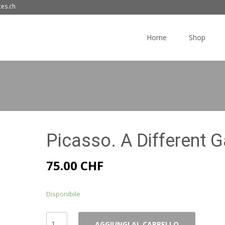
ces.ch
Skip
to
Home
Shop
content
Picasso. A Different 
75.00
CHF
Disponibile
Picasso.
AGGIUNGI AL CARRELLO