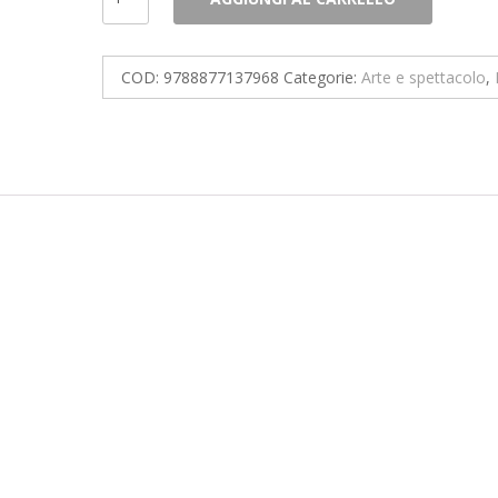
A
Different
Gaze
COD:
9788877137968
Categorie:
Arte e spettacolo
,
quantità