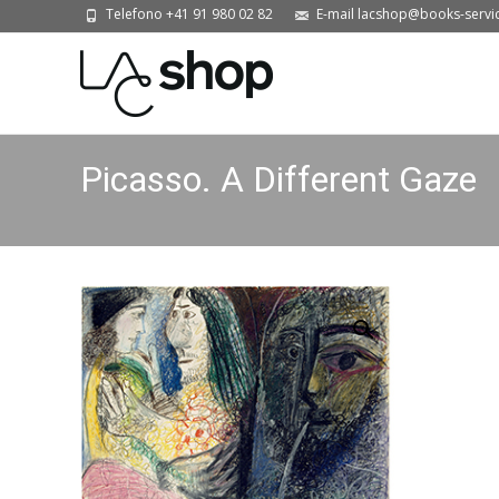
Telefono +41 91 980 02 82
E-mail lacshop@books-servi
Picasso. A Different Gaze