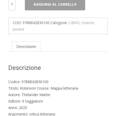
Robinson
AGGIUNGI AL CARRELLO
Crusoe.
Mappa
letteraria
COD:
9788842836100
Categorie:
LIBRO
,
Scienze
quantità
umane
Descrizione
Descrizione
Codice: 9788842836100
Titolo: Robinson Crusoe. Mappa letteraria
Autore: Thelander Martin
Editore: Il Saggiatore
Anno: 2025
Argomento: critica letteraria