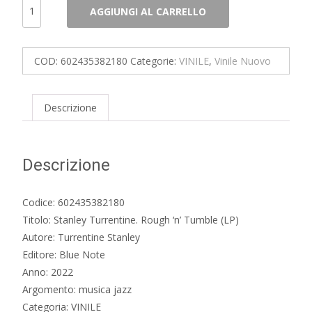
Stanley
AGGIUNGI AL CARRELLO
Turrentine.
Rough
'n'
COD:
602435382180
Categorie:
VINILE
,
Vinile Nuovo
Tumble
(LP)
quantità
Descrizione
Descrizione
Codice: 602435382180
Titolo: Stanley Turrentine. Rough ‘n’ Tumble (LP)
Autore: Turrentine Stanley
Editore: Blue Note
Anno: 2022
Argomento: musica jazz
Categoria: VINILE