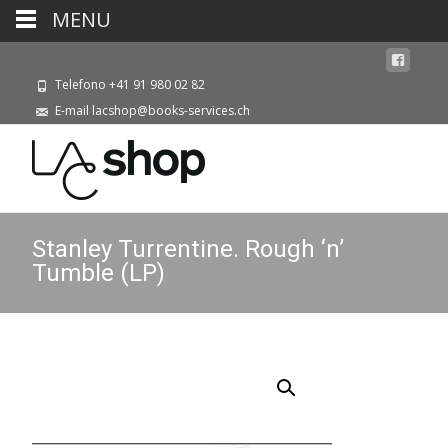
MENU
Telefono +41 91 980 02 82
E-mail lacshop@books-services.ch
Stanley Turrentine. Rough ‘n’
Tumble (LP)