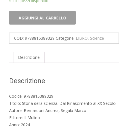
Solo 1 pezzi disponibili
Storia
AGGIUNGI AL CARRELLO
della
scienza.
Dal
COD:
9788815389329
Categorie:
LIBRO
,
Scienze
Rinascimento
al
XX
Descrizione
Secolo
quantità
Descrizione
Codice: 9788815389329
Titolo: Storia della scienza. Dal Rinascimento al XX Secolo
Autore: Bernardoni Andrea, Segala Marco
Editore: Il Mulino
Anno: 2024