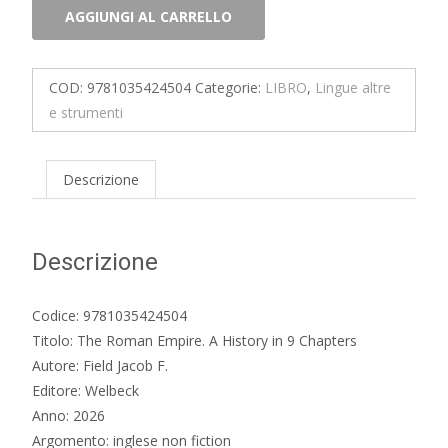
The
AGGIUNGI AL CARRELLO
Roman
Empire.
A
COD:
9781035424504
Categorie:
LIBRO
,
Lingue altre
History
e strumenti
in
9
Chapters
Descrizione
quantità
Descrizione
Codice: 9781035424504
Titolo: The Roman Empire. A History in 9 Chapters
Autore: Field Jacob F.
Editore: Welbeck
Anno: 2026
Argomento: inglese non fiction