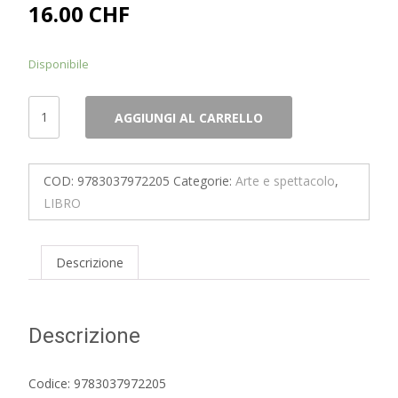
16.00
CHF
Disponibile
The
AGGIUNGI AL CARRELLO
Santa
Maria
degli
COD:
9783037972205
Categorie:
Arte e spettacolo
,
Angeli
LIBRO
complex
and
LAC
Descrizione
Lugano
Arte
e
Descrizione
Cultura
cultural
Codice: 9783037972205
centre