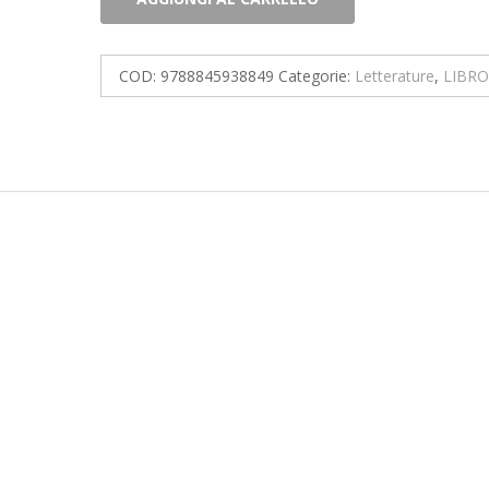
posto
tranquillo
quantità
COD:
9788845938849
Categorie:
Letterature
,
LIBRO