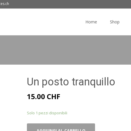
ces.ch
Skip
to
Home
Shop
content
Un posto tranquillo
15.00
CHF
Solo 1 pezzi disponibili
Un
AGGIUNGI AL CARRELLO