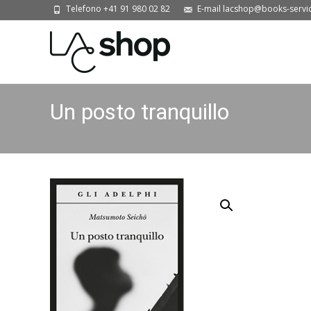
Telefono +41 91 980 02 82
E-mail lacshop@books-servi
Un posto tranquillo