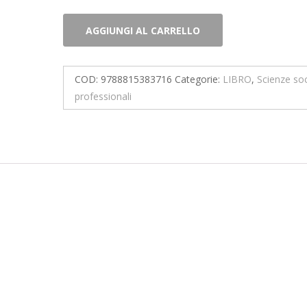
Una
AGGIUNGI AL CARRELLO
storia
dei
diritti
COD:
9788815383716
Categorie:
LIBRO
,
Scienze soc
delle
professionali
donne
quantità