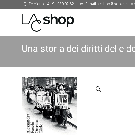
Telefono +41 91 980 02 82
E-mail lacshop@books-servi
Una storia dei diritti delle 