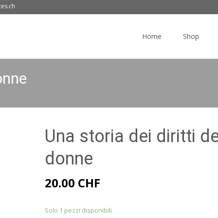
ces.ch
Skip
to
Home
Shop
content
donne
Una storia dei diritti de
donne
20.00
CHF
Solo 1 pezzi disponibili