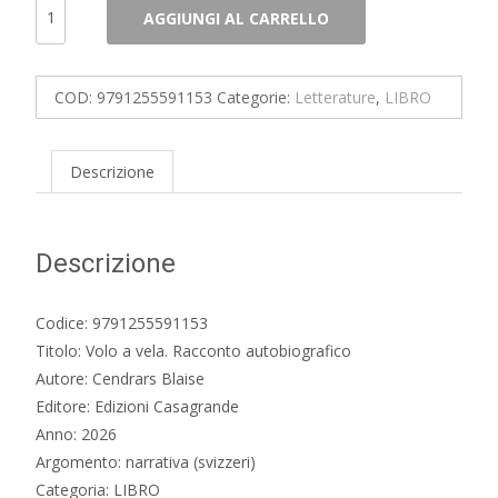
Volo
AGGIUNGI AL CARRELLO
a
vela.
Racconto
COD:
9791255591153
Categorie:
Letterature
,
LIBRO
autobiografico
quantità
Descrizione
Descrizione
Codice: 9791255591153
Titolo: Volo a vela. Racconto autobiografico
Autore: Cendrars Blaise
Editore: Edizioni Casagrande
Anno: 2026
Argomento: narrativa (svizzeri)
Categoria: LIBRO