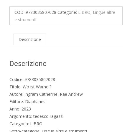
Warhol?
quantità
COD:
9783035807028
Categorie:
LIBRO
,
Lingue altre
e strumenti
Descrizione
Descrizione
Codice: 9783035807028
Titolo: Wo ist Warhol?
Autore: Ingram Catherine, Rae Andrew
Editore: Diaphanes
Anno: 2023
Argomento: tedesco ragazzi
Categoria: LIBRO
Sotto-categoria: Lingue altre e strumenti