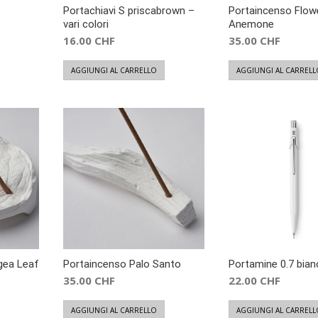
Portachiavi S priscabrown –
Portaincenso Flow
vari colori
Anemone
16.00
CHF
35.00
CHF
AGGIUNGI AL CARRELLO
AGGIUNGI AL CARRELL
gea Leaf
Portaincenso Palo Santo
Portamine 0.7 bian
35.00
CHF
22.00
CHF
AGGIUNGI AL CARRELLO
AGGIUNGI AL CARRELL