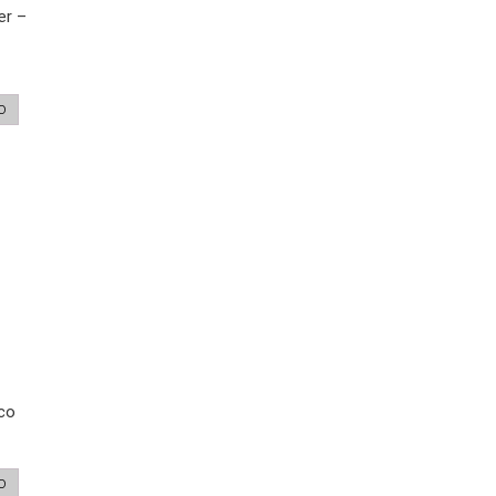
er –
O
co
O