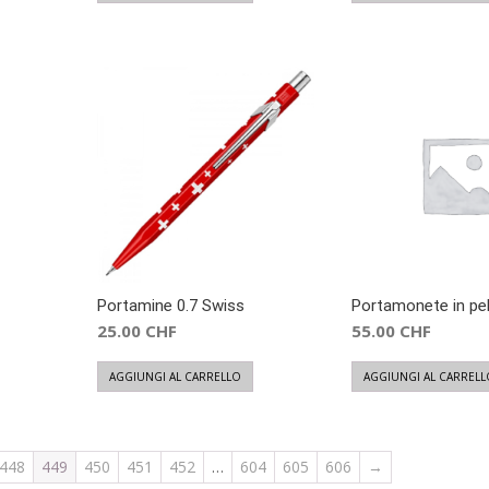
Portamine 0.7 Swiss
Portamonete in pel
25.00
CHF
55.00
CHF
AGGIUNGI AL CARRELLO
AGGIUNGI AL CARRELL
448
449
450
451
452
…
604
605
606
→