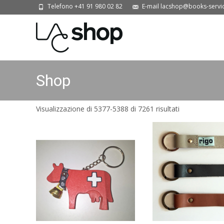
Telefono +41 91 980 02 82
E-mail lacshop@books-servi
Shop
Visualizzazione di 5377-5388 di 7261 risultati