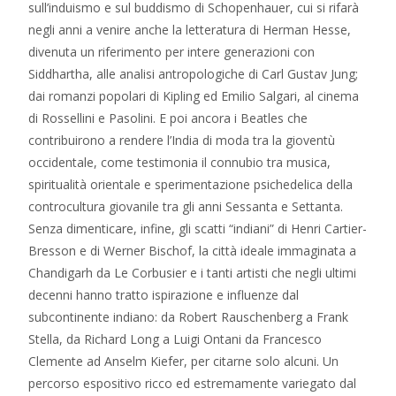
sull’induismo e sul buddismo di Schopenhauer, cui si rifarà
negli anni a venire anche la letteratura di Herman Hesse,
divenuta un riferimento per intere generazioni con
Siddhartha, alle analisi antropologiche di Carl Gustav Jung;
dai romanzi popolari di Kipling ed Emilio Salgari, al cinema
di Rossellini e Pasolini. E poi ancora i Beatles che
contribuirono a rendere l’India di moda tra la gioventù
occidentale, come testimonia il connubio tra musica,
spiritualità orientale e sperimentazione psichedelica della
controcultura giovanile tra gli anni Sessanta e Settanta.
Senza dimenticare, infine, gli scatti “indiani” di Henri Cartier-
Bresson e di Werner Bischof, la città ideale immaginata a
Chandigarh da Le Corbusier e i tanti artisti che negli ultimi
decenni hanno tratto ispirazione e influenze dal
subcontinente indiano: da Robert Rauschenberg a Frank
Stella, da Richard Long a Luigi Ontani da Francesco
Clemente ad Anselm Kiefer, per citarne solo alcuni. Un
percorso espositivo ricco ed estremamente variegato dal