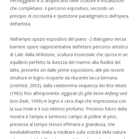
riecheggiano e si amplificano nelle sculture e installazioni
che completano il percorso espositivo, secondo un
principio di circolarità e ripetizione paradigmatico dell’opera
dell’artista.
Nell’ampio spazio espositivo del piano -2 dialogano senza
barriere opere rappresentative dell’intero percorso artistico
di Laib: dalla
Milkstone
, scultura essenziale che sposa in un
equilibrio perfetto la durezza del marmo alla fluidità del
latte, presente sin dalle prime esposizioni, alle più recenti
strutture in legno ricoperte da rilucente lacca birmana
(
Untitled
, 2003); dalla celeberrima sequenza dei
Rice Meals
(1983) fino all’imponente ziggurat (
Es gibt keine Anfang und
kein Ende
, 1999) in legno e cera d’api che impressiona con
la sua mole e il suo intenso profumo. Prezioso fulcro della
mostra è l’ampio e luminoso campo di polline di pino,
presenza al tempo stesso effimera e grandiosa, che
inevitabilmente invita a meditare sulla ciclicità della natura