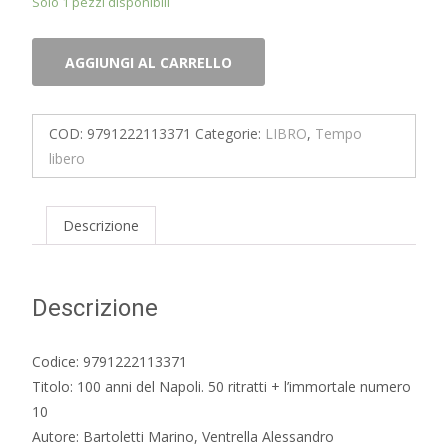
Solo 1 pezzi disponibili
100
AGGIUNGI AL CARRELLO
anni
del
Napoli.
COD:
9791222113371
Categorie:
LIBRO
,
Tempo
50
libero
ritratti
+
l'immortale
Descrizione
numero
10
quantità
Descrizione
Codice: 9791222113371
Titolo: 100 anni del Napoli. 50 ritratti + l’immortale numero
10
Autore: Bartoletti Marino, Ventrella Alessandro