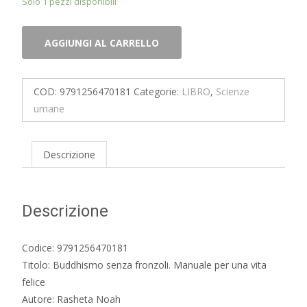
Solo 1 pezzi disponibili
Buddhismo
AGGIUNGI AL CARRELLO
senza
fronzoli.
Manuale
COD:
9791256470181
Categorie:
LIBRO
,
Scienze
per
umane
una
vita
felice
Descrizione
quantità
Descrizione
Codice: 9791256470181
Titolo: Buddhismo senza fronzoli. Manuale per una vita
felice
Autore: Rasheta Noah