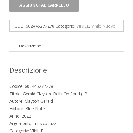
Gerald
AGGIUNGI AL CARRELLO
Clayton.
Bells
On
COD:
602445277278
Categorie:
VINILE
,
Vinile Nuovo
Sand
(LP)
quantità
Descrizione
Descrizione
Codice: 602445277278
Titolo: Gerald Clayton. Bells On Sand (LP)
Autore: Clayton Gerald
Editore: Blue Note
Anno: 2022
Argomento: musica jazz
Categoria: VINILE