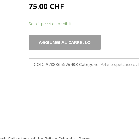
75.00
CHF
Solo 1 pezzi disponibili
Giovanni
AGGIUNGI AL CARRELLO
Battista
Piranesi.
Etchings
COD:
9788865576403
Categorie:
Arte e spettacolo
,
from
the
Research
Collections
of
the
British
School
at
arch Collections of the British School at Rome