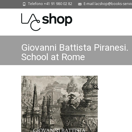
Telefono +41 91 980 02 82
E-mail lacshop@books-servi
Giovanni Battista Piranesi.
School at Rome