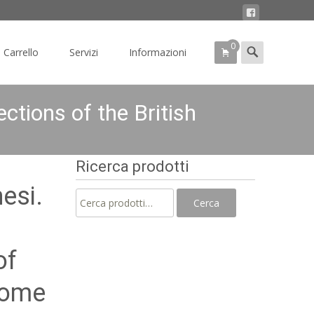
0
Search
Carrello
Servizi
Informazioni
for:
ctions of the British
Ricerca prodotti
esi.
Cerca:
Cerca
of
 Rome