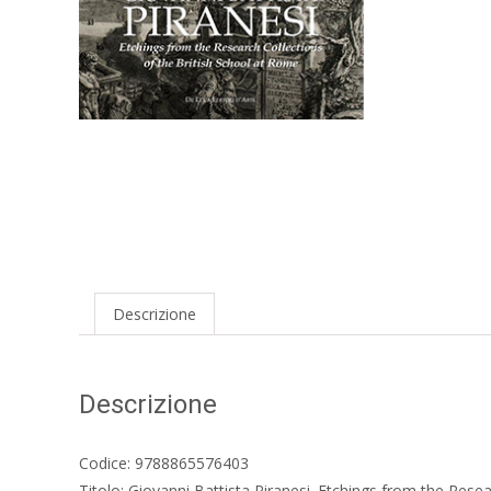
Descrizione
Descrizione
Codice: 9788865576403
Titolo: Giovanni Battista Piranesi. Etchings from the Rese