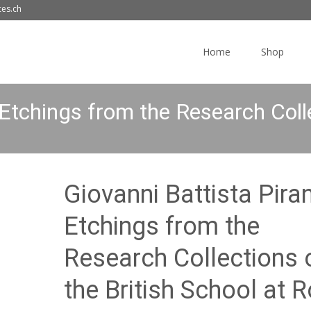
ces.ch
Skip
to
Home
Shop
content
 Etchings from the Research Colle
Giovanni Battista Piran
Etchings from the
Research Collections 
the British School at