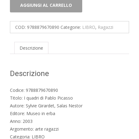
I
AGGIUNGI AL CARRELLO
quadri
di
Pablo
COD:
9788879670890
Categorie:
LIBRO
,
Ragazzi
Picasso
quantità
Descrizione
Descrizione
Codice: 9788879670890
Titolo: I quadri di Pablo Picasso
Autore: Sylvie Girardet, Salas Nestor
Editore: Museo in erba
Anno: 2003
Argomento: arte ragazzi
Categoria: LIBRO