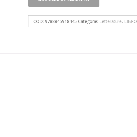
fucile
da
caccia
COD:
9788845918445
Categorie:
Letterature
,
LIBRO
quantità