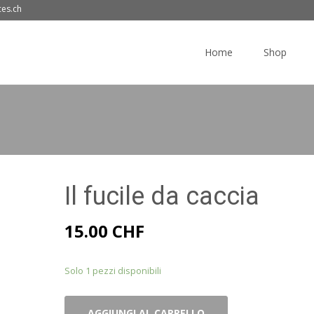
ces.ch
Skip
to
Home
Shop
content
Il fucile da caccia
15.00
CHF
Solo 1 pezzi disponibili
Il
AGGIUNGI AL CARRELLO