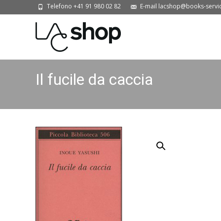
Telefono +41 91 980 02 82
E-mail lacshop@books-servi
Il fucile da caccia