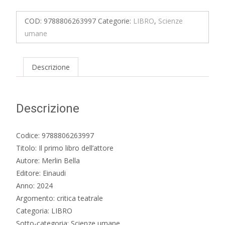
libro
dell'attore
COD:
9788806263997
Categorie:
LIBRO
,
Scienze
quantità
umane
Descrizione
Descrizione
Codice: 9788806263997
Titolo: Il primo libro dell’attore
Autore: Merlin Bella
Editore: Einaudi
Anno: 2024
Argomento: critica teatrale
Categoria: LIBRO
Sotto-categoria: Scienze umane