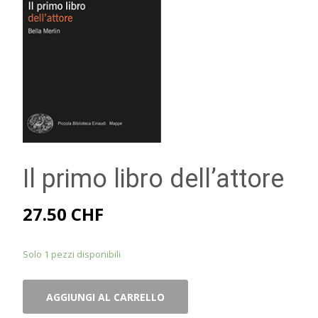
Il primo libro dell’attore
27.50
CHF
Solo 1 pezzi disponibili
Il
AGGIUNGI AL CARRELLO
primo