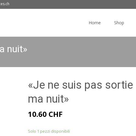
ces.ch
Skip
to
Home
Shop
content
a nuit»
«Je ne suis pas sortie
ma nuit»
10.60
CHF
Solo 1 pezzi disponibili