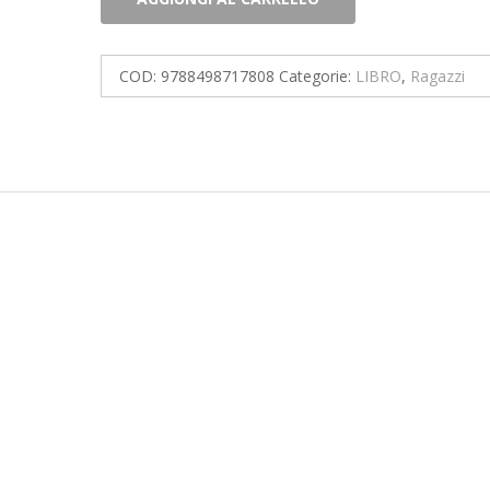
minestra
scotta
quantità
COD:
9788498717808
Categorie:
LIBRO
,
Ragazzi