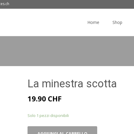
ces.ch
Skip
to
Home
Shop
content
La minestra scotta
19.90
CHF
Solo 1 pezzi disponibili
La
AGGIUNGI AL CARRELLO