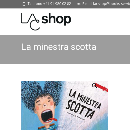
Telefono +41 91 980 02 82
E-mail lacshop@books-servi
La minestra scotta