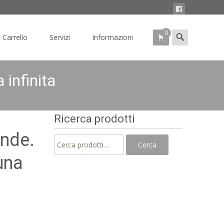
0
Search
Carrello
Servizi
Informazioni
for:
 infinita
Ricerca prodotti
onde.
Cerca:
Cerca
 una