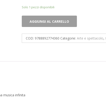
Solo 1 pezzi disponibili
Ludovico
AGGIUNGI AL CARRELLO
Einaudi.
Le
onde.
COD:
9788892774360
Categorie:
Arte e spettacolo
,
Il
continuo
divenire
di
una
musica
infinita
quantità
na musica infinita