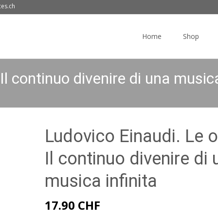
ces.ch
Skip
to
Home
Shop
content
l continuo divenire di una musica
Ludovico Einaudi. Le 
Il continuo divenire di
musica infinita
17.90
CHF