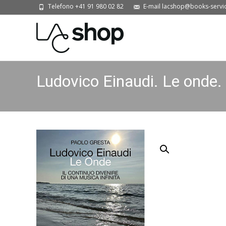
Telefono +41 91 980 02 82
E-mail lacshop@books-servi
Ludovico Einaudi. Le onde. I