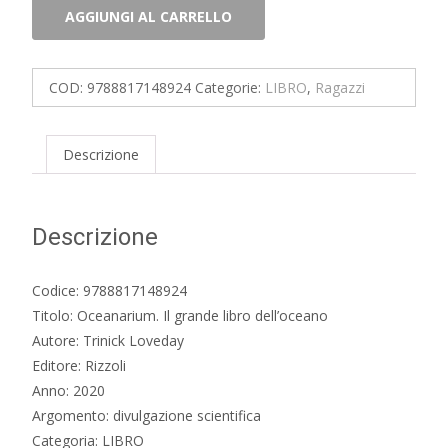
Oceanarium.
AGGIUNGI AL CARRELLO
Il
grande
libro
COD:
9788817148924
Categorie:
LIBRO
,
Ragazzi
dell'oceano
quantità
Descrizione
Descrizione
Codice: 9788817148924
Titolo: Oceanarium. Il grande libro dell’oceano
Autore: Trinick Loveday
Editore: Rizzoli
Anno: 2020
Argomento: divulgazione scientifica
Categoria: LIBRO