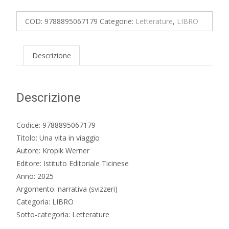
in
viaggio
COD:
9788895067179
Categorie:
Letterature
,
LIBRO
quantità
Descrizione
Descrizione
Codice: 9788895067179
Titolo: Una vita in viaggio
Autore: Kropik Werner
Editore: Istituto Editoriale Ticinese
Anno: 2025
Argomento: narrativa (svizzeri)
Categoria: LIBRO
Sotto-categoria: Letterature