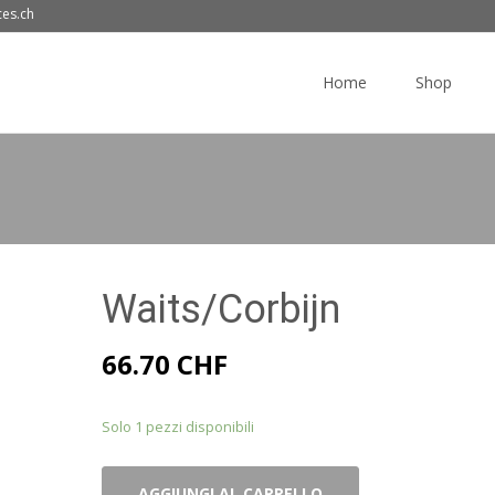
ces.ch
Skip
to
Home
Shop
content
Waits/Corbijn
66.70
CHF
Solo 1 pezzi disponibili
Waits/Corbijn
AGGIUNGI AL CARRELLO