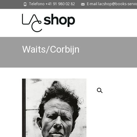
Telefono +41 91 980 02 82
E-mail lacshop@books-servi
Waits/Corbijn