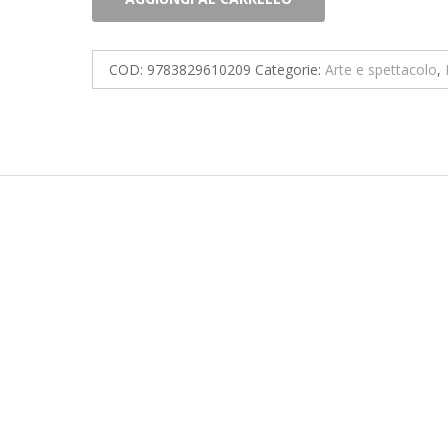
quantità
COD:
9783829610209
Categorie:
Arte e spettacolo
,